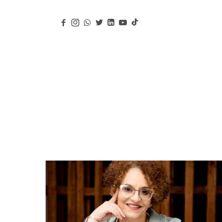
Jean Carla Saba
Conferencista, Escritora y Coach Ejecutiva y de Vida