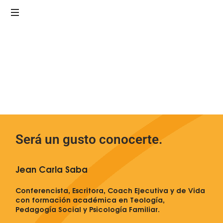
Conferencista,
Escritora
y
Coach
Ejecutiva
y
de
Vida
Será un gusto conocerte.
Jean Carla Saba
Conferencista, Escritora, Coach Ejecutiva y de Vida
con formación académica en Teología,
Pedagogía Social y Psicología Familiar.