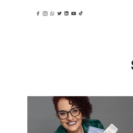
Jean Carla Saba
Conferencista, Escritora y Coach Ejecutiva y de Vida