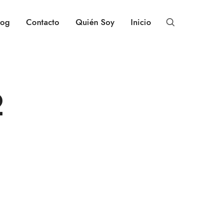
log
Contacto
Quién Soy
Inicio
2