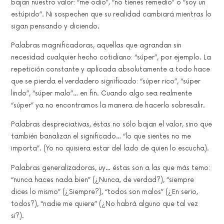
bajan nuestro valor: “me odio”, “no tienes remedio” o “soy un
estúpido”. Ni sospechen que su realidad cambiará mientras lo
sigan pensando y diciendo.
Palabras magnificadoras, aquellas que agrandan sin
necesidad cualquier hecho cotidiano: “súper”, por ejemplo. La
repetición constante y aplicada absolutamente a todo hace
que se pierda el verdadero significado: “súper rico”, “súper
lindo”, “súper malo”… en fin. Cuando algo sea realmente
“súper” ya no encontramos la manera de hacerlo sobresalir.
Palabras despreciativas, éstas no sólo bajan el valor, sino que
también banalizan el significado… “lo que sientes no me
importa”. (Yo no quisiera estar del lado de quien lo escucha).
Palabras generalizadoras, uy… éstas son a las que más temo:
“nunca haces nada bien” (¿Nunca, de verdad?), “siempre
dices lo mismo” (¿Siempre?), “todos son malos” (¿En serio,
todos?), “nadie me quiere” (¿No habrá alguno que tal vez
sí?).